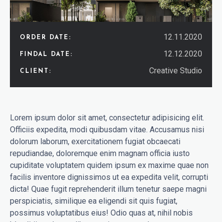
12.11.2020
ORDER DATE:
12.12.2020
FINDAL DATE:
Creative Studio
CLIENT:
Lorem ipsum dolor sit amet, consectetur adipisicing elit.
Officiis expedita, modi quibusdam vitae. Accusamus nisi
dolorum laborum, exercitationem fugiat obcaecati
repudiandae, doloremque enim magnam officia iusto
cupiditate voluptatem quidem ipsum ex maxime quae non
facilis inventore dignissimos ut ea expedita velit, corrupti
dicta! Quae fugit reprehenderit illum tenetur saepe magni
perspiciatis, similique ea eligendi sit quis fugiat,
possimus voluptatibus eius! Odio quas at, nihil nobis